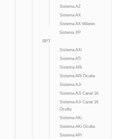
Sistema AZ
Sistema AX
Sistema AX Milenio
Sistema XP
RPT
Sistema AXi
Sistema ATi
Sistema ARi
Sistema ARi Oculta
Sistema AJi
Sistema AJi Canal 16
Sistema AJi Canal 16
Oculta
Sistema AKi
Sistema AKi Oculta
Sistema APi