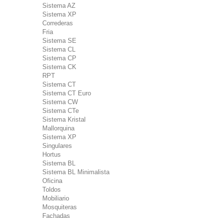
Sistema AZ
Sistema XP
Correderas
Fria
Sistema SE
Sistema CL
Sistema CP
Sistema CK
RPT
Sistema CT
Sistema CT Euro
Sistema CW
Sistema CTe
Sistema Kristal
Mallorquina
Sistema XP
Singulares
Hortus
Sistema BL
Sistema BL Minimalista
Oficina
Toldos
Mobiliario
Mosquiteras
Fachadas