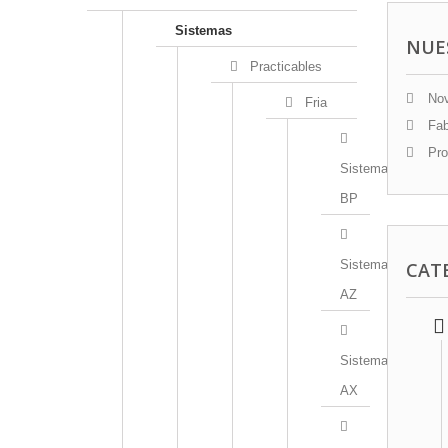
Sistemas
NUE
Practicables
Nov
Fria
Fab
Pro
Sistema
BP
Sistema
CAT
AZ
Sistema
AX