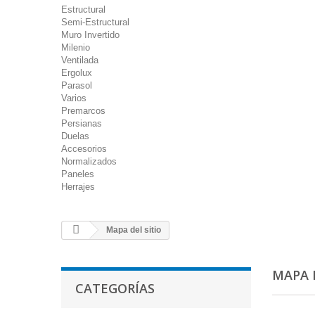
Estructural
Semi-Estructural
Muro Invertido
Milenio
Ventilada
Ergolux
Parasol
Varios
Premarcos
Persianas
Duelas
Accesorios
Normalizados
Paneles
Herrajes
Mapa del sitio
MAPA 
CATEGORÍAS