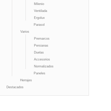
Milenio
Ventilada
Ergolux
Parasol
Varios
Premarcos
Persianas
Duelas
Accesorios
Normalizados
Paneles
Herrajes
Destacados