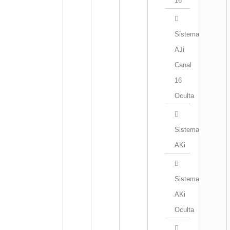
16
Sistema
AJi
Canal
16
Oculta
Sistema
AKi
Sistema
AKi
Oculta