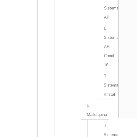
Sistema
APi
Sistema
APi
Canal
16
Sistema
Kristal
Mallorquina
Sistema