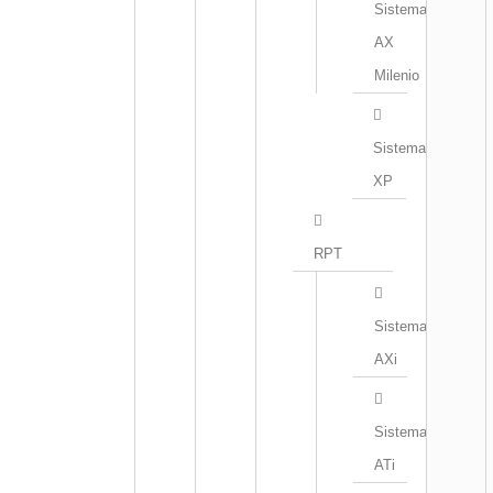
Sistema
AX
Milenio
Sistema
XP
RPT
Sistema
AXi
Sistema
ATi